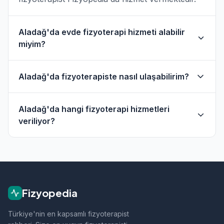
Aladağ'da evde fizyoterapi hizmeti alabilir
miyim?
Evet, Aladağ ve çevresinde evde fizik tedavi
Aladağ'da fizyoterapiste nasıl ulaşabilirim?
hizmeti sunan fizyoterapistler bulunmaktadır.
Evde hizmet filtresini kullanarak bu
Aladağ'daki fizyoterapistlerin profil sayfasından
fizyoterapistleri bulabilirsiniz.
Aladağ'da hangi fizyoterapi hizmetleri
telefon veya WhatsApp ile doğrudan iletişime
veriliyor?
geçebilirsiniz.
Aladağ bölgesindeki fizyoterapistlerimiz;
ortopedik rehabilitasyon, manuel terapi, evde
fizik tedavi, sporcu sağlığı ve nörolojik
rehabilitasyon gibi alanlarda hizmet vermektedir.
Fizyopedia
Türkiye'nin en kapsamlı fizyoterapist